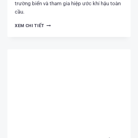
trường biển và tham gia hiệp ước khí hậu toàn
cầu.
Ô
XEM CHI TIẾT
NHIỄM
CHẤT
THẢI
CÔNG
NGHIỆP,
XÂY
DỰNG
VÀ
SINH
HOẠT
TẠI
TP.HCM:
THỰC
TRẠNG
VÀ
GIẢI
PHÁP