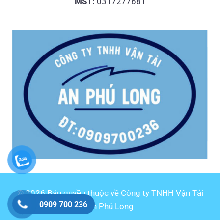
MST:
0317277681
© 2026 Bản quyền thuộc về Công ty TNHH Vận Tải
0909 700 236
An Phú Long