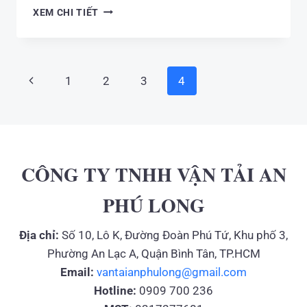
CÔNG
XEM CHI TIẾT
NGHỆ
XỬ
LÝ
CHẤT
Page
Previous
1
2
3
4
THẢI
navigation
CÔNG
Page
NGHIỆP
THÔNG
THƯỜNG
TẠI
CÔNG TY TNHH VẬN TẢI AN
VIỆT
NAM
PHÚ LONG
Địa chỉ:
Số 10, Lô K, Đường Đoàn Phú Tứ, Khu phố 3,
Phường An Lạc A, Quận Bình Tân, TP.HCM
Email:
vantaianphulong@gmail.com
Hotline:
0909 700 236