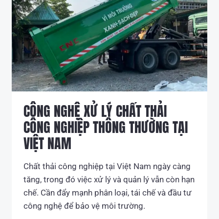
LÝ
CHẤT
THẢI
CÔNG
NGHIỆP
THÔNG
THƯỜNG
–
CÔNG
TY
CÔNG NGHỆ XỬ LÝ CHẤT THẢI
TNHH
VẬN
CÔNG NGHIỆP THÔNG THƯỜNG TẠI
TẢI
AN
VIỆT NAM
PHÚ
LONG
Chất thải công nghiệp tại Việt Nam ngày càng
tăng, trong đó việc xử lý và quản lý vẫn còn hạn
chế. Cần đẩy mạnh phân loại, tái chế và đầu tư
công nghệ để bảo vệ môi trường.