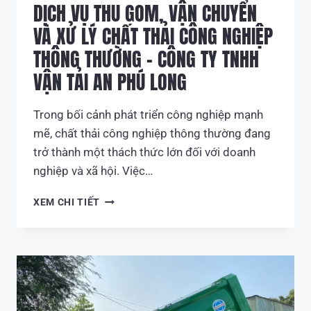
DỊCH VỤ THU GOM, VẬN CHUYỂN
VÀ XỬ LÝ CHẤT THẢI CÔNG NGHIỆP
THÔNG THƯỜNG – CÔNG TY TNHH
VẬN TẢI AN PHÚ LONG
Trong bối cảnh phát triển công nghiệp mạnh
mẽ, chất thải công nghiệp thông thường đang
trở thành một thách thức lớn đối với doanh
nghiệp và xã hội. Việc…
DỊCH
XEM CHI TIẾT
VỤ
THU
GOM,
VẬN
CHUYỂN
VÀ
XỬ