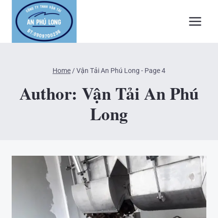
Skip
to
content
Home
/
Vận Tải An Phú Long
- Page 4
Author: Vận Tải An Phú
Long