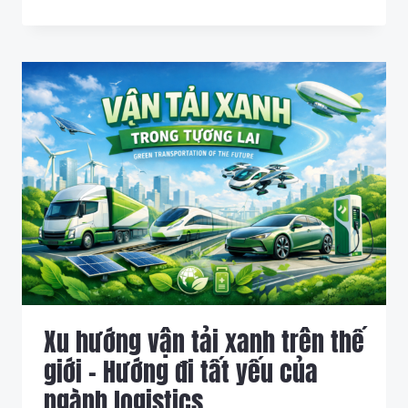
CUNG
ỨNG
TOÀN
CẦU
PHỤC
HỒI
–
NGÀNH
VẬN
TẢI
BƯỚC
VÀO
GIAI
ĐOẠN
TĂNG
TRƯỞNG
MỚI
Xu hướng vận tải xanh trên thế
giới – Hướng đi tất yếu của
ngành logistics