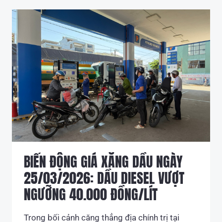
LÝ
CHẤT
THẢI
SẮP
HẾT
HẠN
–
DOANH
NGHIỆP
CẦN
LÀM
GÌ
ĐỂ
TRÁNH
BỊ
BIẾN ĐỘNG GIÁ XĂNG DẦU NGÀY
PHẠT?
25/03/2026: DẦU DIESEL VƯỢT
NGƯỠNG 40.000 ĐỒNG/LÍT
Trong bối cảnh căng thẳng địa chính trị tại