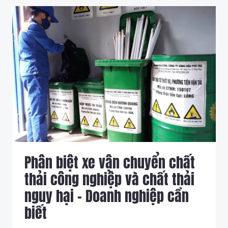
XE
CHUYÊN
DỤNG
CHỞ
CHẤT
THẢI
–
NGHĨA
VỤ
PHÁP
LÝ
VÀ
CAM
KẾT
Phân biệt xe vận chuyển chất
AN
TOÀN
thải công nghiệp và chất thải
MÔI
TRƯỜNG
nguy hại – Doanh nghiệp cần
biết