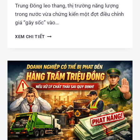
Trung Đông leo thang, thị trường năng lượng
trong nước vừa chứng kiến một đợt điều chỉnh
giá “gây sốc” vào…
BIẾN
XEM CHI TIẾT
ĐỘNG
GIÁ
XĂNG
DẦU
NGÀY
25/03/2026:
DẦU
DIESEL
VƯỢT
NGƯỠNG
40.000
ĐỒNG/LÍT