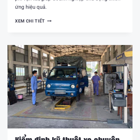
ứng hiệu quả.
GIÁ
XEM CHI TIẾT
XĂNG
DẦU
HÔM
NAY:
CẬP
NHẬT
MỚI
NHẤT
VÀ
TÁC
ĐỘNG
ĐẾN
NGÀNH
VẬN
TẢI
2026