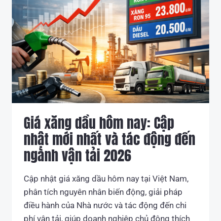
NGHIỆP
2026
–
DOANH
NGHIỆP
CẦN
LƯU
Ý
GÌ?
Giá xăng dầu hôm nay: Cập
nhật mới nhất và tác động đến
ngành vận tải 2026
Cập nhật giá xăng dầu hôm nay tại Việt Nam,
phân tích nguyên nhân biến động, giải pháp
điều hành của Nhà nước và tác động đến chi
phí vận tải, giúp doanh nghiệp chủ động thích