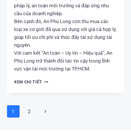
pháp lý, an toàn môi trường và đáp ứng nhu
cầu của doanh nghiệp.
Bên cạnh đó, An Phú Long còn thu mua các
loại xe cơ giới đã qua sử dụng với giá cả hợp lý,
giúp tối ưu chi phí và thúc đẩy tái sử dụng tài
nguyên.
Với cam kết “An toàn – Uy tín – Hiệu quả”, An
Phú Long trở thành đối tác tin cậy trong lĩnh
vực vận tải môi trường tại TP.HCM.
VẬN
XEM CHI TIẾT
TẢI
MÔI
TRƯỜNG
BÌNH
Page
Next
1
2
TÂN:
navigation
AN
Page
PHÚ
LONG