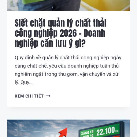
LOGISTICS
Siết chặt quản lý chất thải
công nghiệp 2026 – Doanh
nghiệp cần lưu ý gì?
Quy định về quản lý chất thải công nghiệp ngày
càng chặt chẽ, yêu cầu doanh nghiệp tuân thủ
nghiêm ngặt trong thu gom, vận chuyển và xử
lý. Quy…
SIẾT
XEM CHI TIẾT
CHẶT
QUẢN
LÝ
CHẤT
THẢI
CÔNG