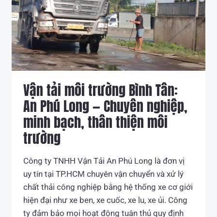
CHẤT
THẢI
NGUY
HẠI
–
DOANH
NGHIỆP
CẦN
Vận tải môi trường Bình Tân:
BIẾT
An Phú Long — Chuyên nghiệp,
minh bạch, thân thiện môi
trường
Công ty TNHH Vận Tải An Phú Long là đơn vị
uy tín tại TP.HCM chuyên vận chuyển và xử lý
chất thải công nghiệp bằng hệ thống xe cơ giới
hiện đại như xe ben, xe cuốc, xe lu, xe ủi. Công
ty đảm bảo mọi hoạt động tuân thủ quy định