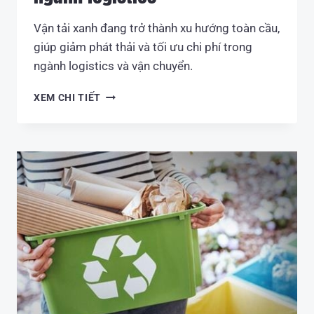
Vận tải xanh đang trở thành xu hướng toàn cầu,
giúp giảm phát thải và tối ưu chi phí trong
ngành logistics và vận chuyển.
XU
XEM CHI TIẾT
HƯỚNG
VẬN
TẢI
XANH
TRÊN
THẾ
GIỚI
–
HƯỚNG
ĐI
TẤT
YẾU
CỦA
NGÀNH