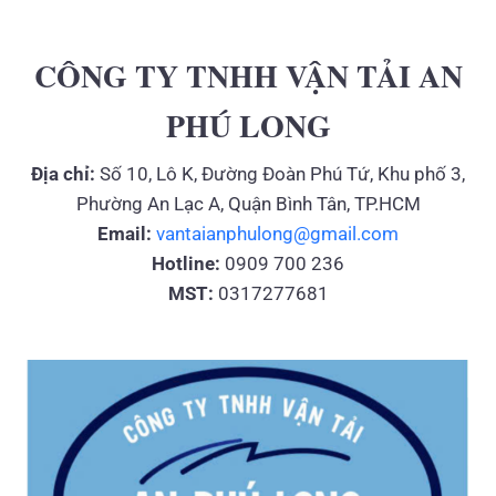
—
CHUYÊN
CÔNG TY TNHH VẬN TẢI AN
NGHIỆP,
MINH
BẠCH,
PHÚ LONG
THÂN
THIỆN
Địa chỉ:
Số 10, Lô K, Đường Đoàn Phú Tứ, Khu phố 3,
MÔI
Phường An Lạc A, Quận Bình Tân, TP.HCM
TRƯỜNG
Email:
vantaianphulong@gmail.com
Hotline:
0909 700 236
MST:
0317277681