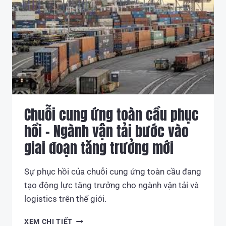
TRĂM
TRIỆU
NẾU
XỬ
LÝ
CHẤT
THẢI
SAI
QUY
ĐỊNH
Chuỗi cung ứng toàn cầu phục
hồi – Ngành vận tải bước vào
giai đoạn tăng trưởng mới
Sự phục hồi của chuỗi cung ứng toàn cầu đang
tạo động lực tăng trưởng cho ngành vận tải và
logistics trên thế giới.
CHUỖI
XEM CHI TIẾT