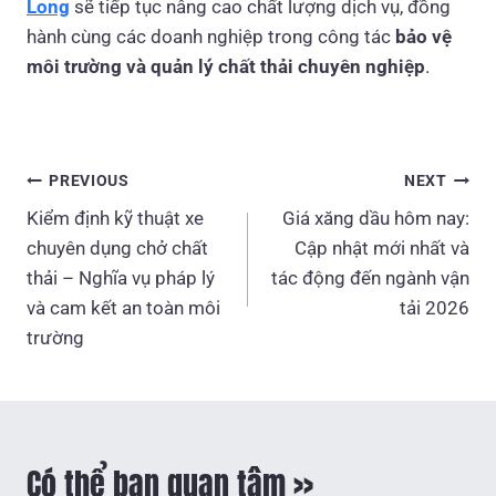
Long
sẽ tiếp tục nâng cao chất lượng dịch vụ, đồng
hành cùng các doanh nghiệp trong công tác
bảo vệ
môi trường và quản lý chất thải chuyên nghiệp
.
Điều
PREVIOUS
NEXT
hướng
Kiểm định kỹ thuật xe
Giá xăng dầu hôm nay:
bài
chuyên dụng chở chất
Cập nhật mới nhất và
thải – Nghĩa vụ pháp lý
tác động đến ngành vận
viết
và cam kết an toàn môi
tải 2026
trường
Có thể bạn quan tâm >>