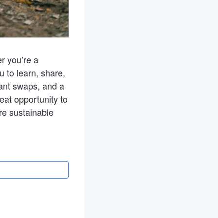
r you’re a
u to learn, share,
lant swaps, and a
eat opportunity to
re sustainable