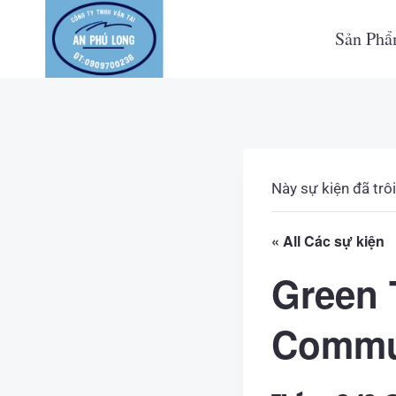
Skip
to
Sản Ph
content
Này sự kiện đã trôi
« All Các sự kiện
Green 
Commu