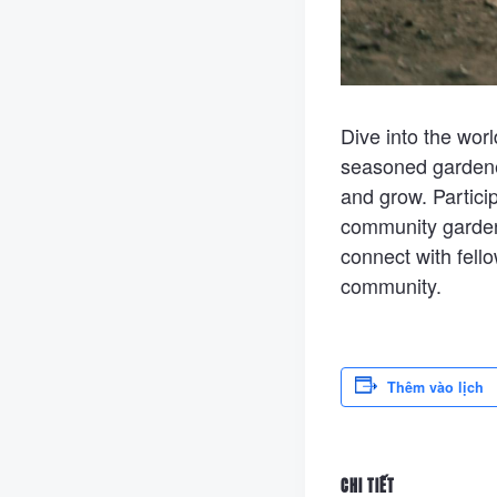
Dive into the wor
seasoned gardener
and grow. Partici
community garden 
connect with fell
community.
Thêm vào lịch
CHI TIẾT