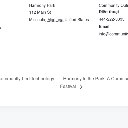
Harmony Park
Community Out
Điện thoại
112 Main St
444-222-3333
Missoula
,
Montana
United States
Email
u
info@community
Community-Led Technology
Harmony in the Park: A Commun
Festival