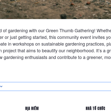
ld of gardening with our Green Thumb Gathering! Whethe
 or just getting started, this community event invites yo
pate in workshops on sustainable gardening practices, p
project that aims to beautify our neighborhood. It’s a gr
ow gardening enthusiasts and contribute to a greener, mo
ĐỊA ĐIỂM
NHÀ TỔ CHỨC