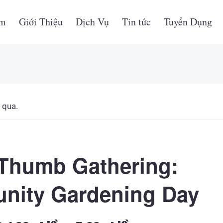
ẩm
Giới Thiệu
Dịch Vụ
Tin tức
Tuyển Dụng
 qua.
Thumb Gathering:
nity Gardening Day