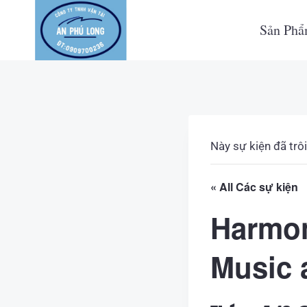
Skip
to
Sản Ph
content
Này sự kiện đã trôi
« All Các sự kiện
Harmon
Music 