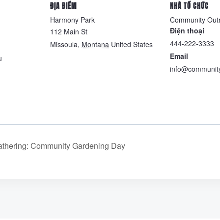
ĐỊA ĐIỂM
NHÀ TỔ CHỨC
Harmony Park
Community Out
Điện thoại
112 Main St
444-222-3333
Missoula
,
Montana
United States
Email
u
info@community
thering: Community Gardening Day