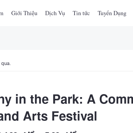
ẩm
Giới Thiệu
Dịch Vụ
Tin tức
Tuyển Dụng
 qua.
y in the Park: A Com
and Arts Festival