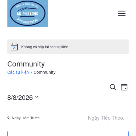
Skip
to
content
Không có sắp tới các sự kiện.
Notice
Community
Các sự kiện
Community
Các
Sự
Tìm
Ngày
Các
sự
kiệ
8/8/2026
Xe
kiện
Chọn
sự
Hư
ngày.
Tìm
Ngày Tiếp Theo,
Ngày Hôm Trước
kiện
kiếm