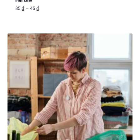
Khoảng
35
₫
–
45
₫
giá:
từ
35 ₫
đến
45 ₫