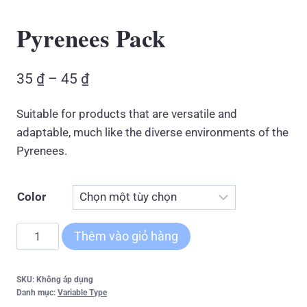
Pyrenees Pack
Khoảng
35
₫
–
45
₫
giá:
Suitable for products that are versatile and
từ
adaptable, much like the diverse environments of the
35 ₫
Pyrenees.
đến
45 ₫
Color
Pyrenees
Thêm vào giỏ hàng
Pack
số
SKU:
Không áp dụng
lượng
Danh mục:
Variable Type