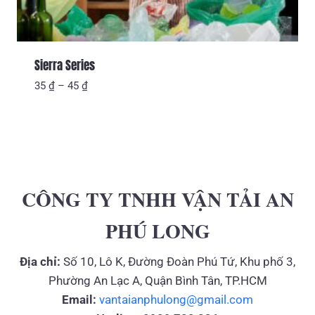
Sierra Series
Khoảng
35
₫
–
45
₫
giá:
từ
35 ₫
đến
45 ₫
CÔNG TY TNHH VẬN TẢI AN
PHÚ LONG
Địa chỉ:
Số 10, Lô K, Đường Đoàn Phú Tứ, Khu phố 3,
Phường An Lạc A, Quận Bình Tân, TP.HCM
Email:
vantaianphulong@gmail.com