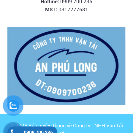
Hotline:
0909 700 236
MST:
0317277681
© 2026 Bản quyền thuộc về Công ty TNHH Vận Tải
0909 700 236