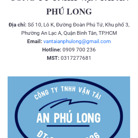
PHÚ LONG
Địa chỉ:
Số 10, Lô K, Đường Đoàn Phú Tứ, Khu phố 3,
Phường An Lạc A, Quận Bình Tân, TP.HCM
Email:
vantaianphulong@gmail.com
Hotline:
0909 700 236
MST:
0317277681