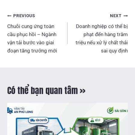
Điều
PREVIOUS
NEXT
hướng
Chuỗi cung ứng toàn
Doanh nghiệp có thể bị
bài
cầu phục hồi – Ngành
phạt đến hàng trăm
vận tải bước vào giai
triệu nếu xử lý chất thải
viết
đoạn tăng trưởng mới
sai quy định
Có thể bạn quan tâm >>